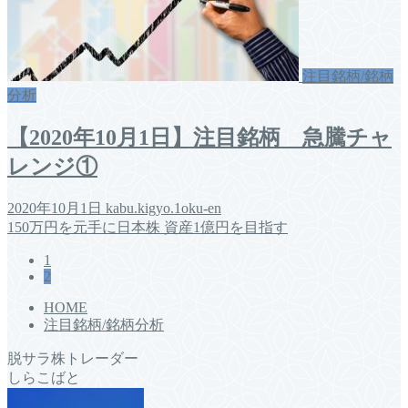
注目銘柄/銘柄
分析
【2020年10月1日】注目銘柄 急騰チャ
レンジ①
2020年10月1日
kabu.kigyo.1oku-en
150万円を元手に日本株 資産1億円を目指す
1
2
HOME
注目銘柄/銘柄分析
脱サラ株トレーダー
しらこばと