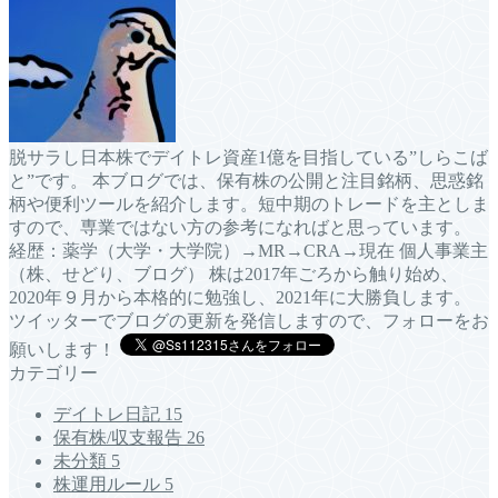
脱サラし日本株でデイトレ資産1億を目指している”しらこば
と”です。 本ブログでは、保有株の公開と注目銘柄、思惑銘
柄や便利ツールを紹介します。短中期のトレードを主としま
すので、専業ではない方の参考になればと思っています。
経歴：薬学（大学・大学院）→MR→CRA→現在 個人事業主
（株、せどり、ブログ） 株は2017年ごろから触り始め、
2020年９月から本格的に勉強し、2021年に大勝負します。
ツイッターでブログの更新を発信しますので、フォローをお
願いします！
カテゴリー
デイトレ日記
15
保有株/収支報告
26
未分類
5
株運用ルール
5