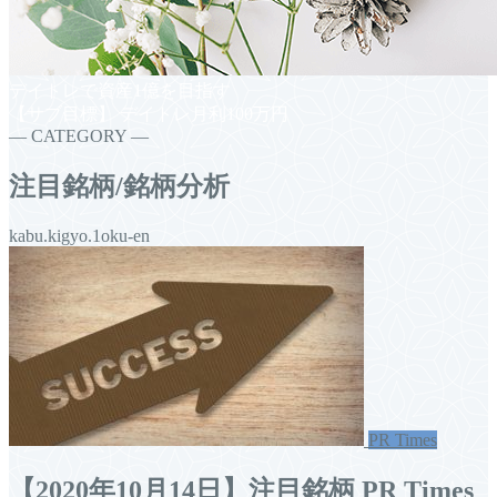
デイトレで資産1億を目指す
【サブ目標】 デイトレ月利100万円
― CATEGORY ―
注目銘柄/銘柄分析
kabu.kigyo.1oku-en
PR Times
【2020年10月14日】注目銘柄 PR Times