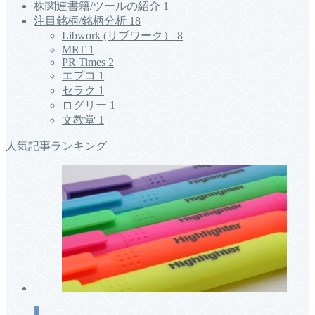
株関連書籍/ツールの紹介
1
注目銘柄/銘柄分析
18
Libwork (リブワーク）
8
MRT
1
PR Times
2
エプコ
1
セラク
1
ログリー
1
文教堂
1
人気記事ランキング
1