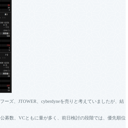
、JTOWER、cyberdyneを売りと考えていましたが、結
は公募数、VCともに量が多く、前日検討の段階では、優先順位