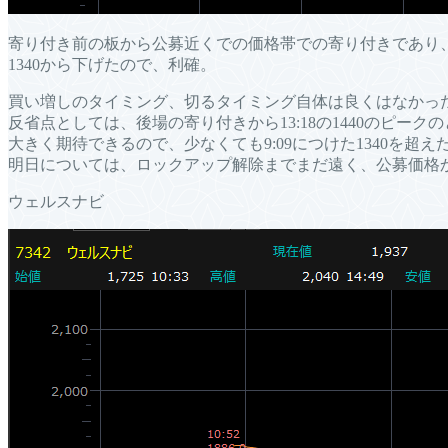
寄り付き前の板から公募近くでの価格帯での寄り付きであり、割
1340から下げたので、利確。
買い増しのタイミング、切るタイミング自体は良くはなかっ
反省点としては、後場の寄り付きから13:18の1440のピ
大きく期待できるので、少なくても9:09につけた1340を超え
明日については、ロックアップ解除までまだ遠く、公募価格
ウェルスナビ