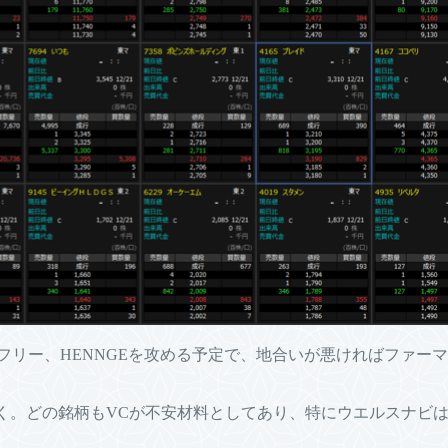
リー、HENNGEを攻める予定で、地合いが悪ければファーマフーズ
付く。どの銘柄もVCが不安材料としてあり、特にウエルスナビ