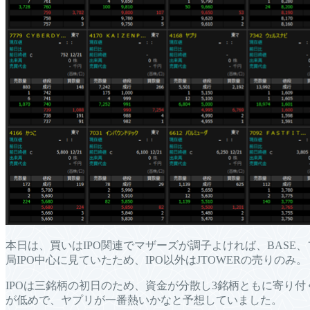
本日は、買いはIPO関連でマザーズが調子よければ、BASE、フ
局IPO中心に見ていたため、IPO以外はJTOWERの売りのみ。
IPOは三銘柄の初日のため、資金が分散し3銘柄ともに寄り
が低めで、ヤプリが一番熱いかなと予想していました。